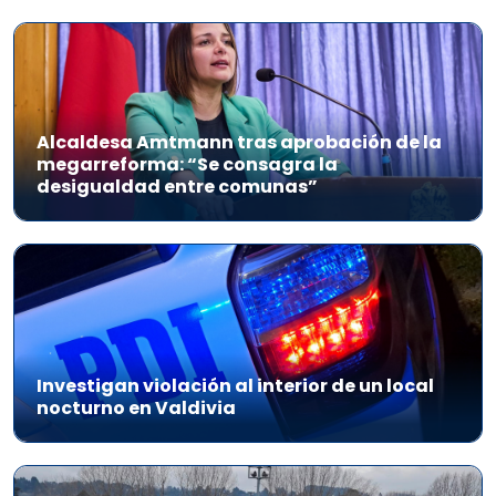
Alcaldesa Amtmann tras aprobación de la
megarreforma: “Se consagra la
desigualdad entre comunas”
Investigan violación al interior de un local
nocturno en Valdivia