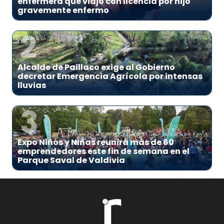
enfermera que viajó con licencia por hijo
gravemente enfermo
2
Alcalde de Paillaco exige al Gobierno
decretar Emergencia Agrícola por intensas
lluvias
3
Expo Niños y Niñas reunirá más de 60
emprendedores este fin de semana en el
Parque Saval de Valdivia