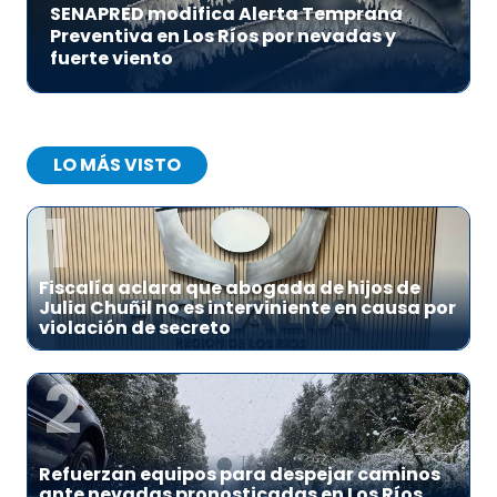
SENAPRED modifica Alerta Temprana
Preventiva en Los Ríos por nevadas y
fuerte viento
LO MÁS VISTO
1
Fiscalía aclara que abogada de hijos de
Julia Chuñil no es interviniente en causa por
violación de secreto
2
Refuerzan equipos para despejar caminos
ante nevadas pronosticadas en Los Ríos