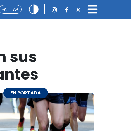
-A
A+
n sus
antes
EN PORTADA