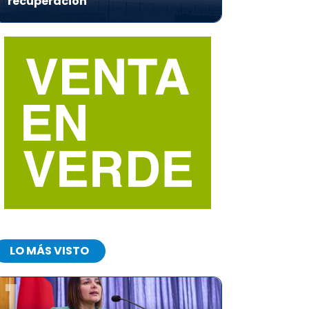
recuperación
LO MÁS VISTO
1