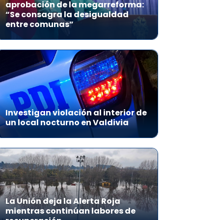
aprobación de la megarreforma:
“Se consagra la desigualdad
entre comunas”
Investigan violación al interior de
un local nocturno en Valdivia
La Unión deja la Alerta Roja
mientras continúan labores de