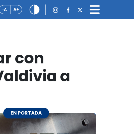
-A
A+
ar con
Valdivia a
EN PORTADA