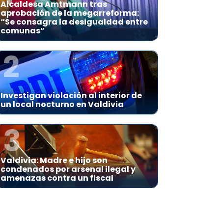
Alcaldesa Amtmann tras
aprobación de la megarreforma:
“Se consagra la desigualdad entre
comunas”
2
Investigan violación al interior de
un local nocturno en Valdivia
3
Valdivia: Madre e hijo son
condenados por arsenal ilegal y
amenazas contra un fiscal