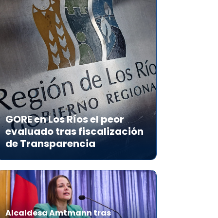
GORE en Los Ríos el peor
evaluado tras fiscalización
de Transparencia
Alcaldesa Amtmann tras