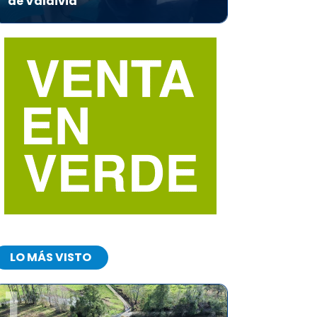
de Valdivia
LO MÁS VISTO
1