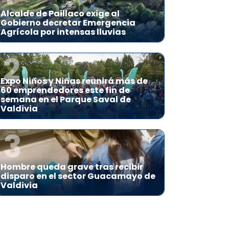
Alcalde de Paillaco exige al
Gobierno decretar Emergencia
Agrícola por intensas lluvias
2
Expo Niños y Niñas reunirá más de
60 emprendedores este fin de
semana en el Parque Saval de
Valdivia
3
Hombre queda grave tras recibir
disparo en el sector Guacamayo de
Valdivia