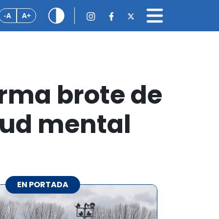
-A
A+
irma brote de
lud mental
EN PORTADA