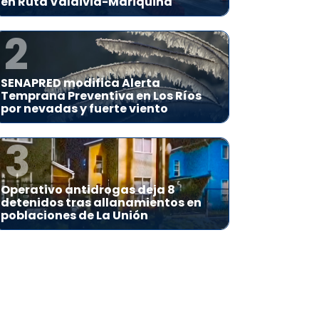
en Ruta Valdivia-Mariquina
2
SENAPRED modifica Alerta
Temprana Preventiva en Los Ríos
por nevadas y fuerte viento
3
Operativo antidrogas deja 8
detenidos tras allanamientos en
poblaciones de La Unión