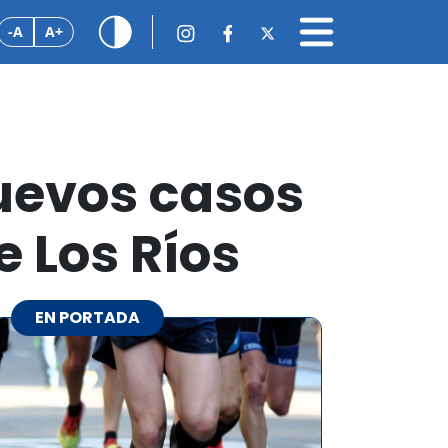
-A
A+
uevos casos
e Los Ríos
EN PORTADA