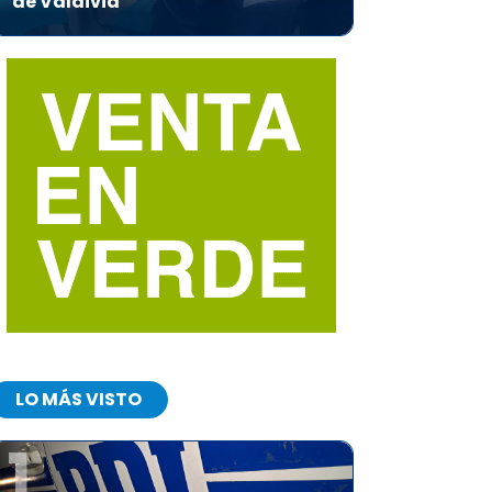
de Valdivia
LO MÁS VISTO
1