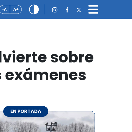
-A
A+
dvierte sobre
os exámenes
EN PORTADA