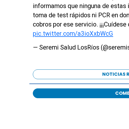
informamos que ninguna de estas i
toma de test rápidos ni PCR en domi
cobros por ese servicio. ¡¡¡Cuídese
pic.twitter.com/a3ioXxbWcG
— Seremi Salud LosRíos (@seremi
NOTICIAS 
COME