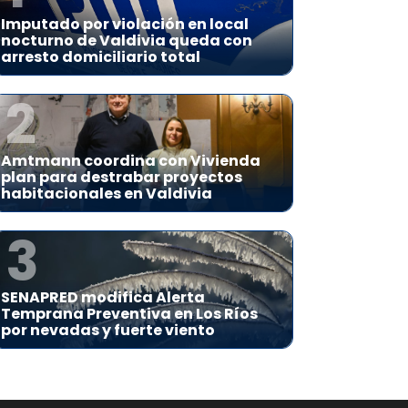
Imputado por violación en local
nocturno de Valdivia queda con
arresto domiciliario total
2
Amtmann coordina con Vivienda
plan para destrabar proyectos
habitacionales en Valdivia
3
SENAPRED modifica Alerta
Temprana Preventiva en Los Ríos
por nevadas y fuerte viento