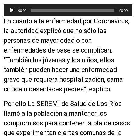
R
00:00
00:00
e
En cuanto a la enfermedad por Coronavirus,
p
r
la autoridad explicó que no sólo las
o
personas de mayor edad o con
d
enfermedades de base se complican.
u
c
“También los jóvenes y los niños, ellos
t
también pueden hacer una enfermedad
o
grave que requiera hospitalización, cama
r
d
critica o desenlaces peores”, explicó.
e
a
Por ello La SEREMI de Salud de Los Ríos
u
llamó a la población a mantener los
d
compromisos para contener la ola de casos
i
o
que experimentan ciertas comunas de la