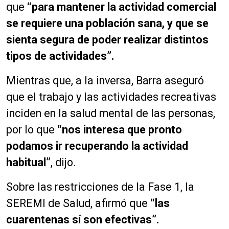
r
que
“para mantener la actividad comercial
o
se requiere una población sana, y que se
d
sienta segura de poder realizar distintos
u
c
tipos de actividades”.
t
o
Mientras que, a la inversa, Barra aseguró
r
que el trabajo y las actividades recreativas
d
inciden en la salud mental de las personas,
e
a
por lo que
“nos interesa que pronto
u
podamos ir recuperando la actividad
d
habitual”
, dijo.
i
o
Sobre las restricciones de la Fase 1, la
SEREMI de Salud, afirmó que
“las
cuarentenas sí son efectivas”.