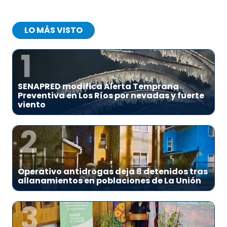
LO MÁS VISTO
1
SENAPRED modifica Alerta Temprana
Preventiva en Los Ríos por nevadas y fuerte
viento
2
Operativo antidrogas deja 8 detenidos tras
allanamientos en poblaciones de La Unión
3