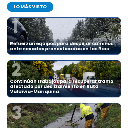
LO MÁS VISTO
1
Refuerzan equipos para despejar caminos
ante nevadas pronosticadas en Los Ríos
2
Continúan trabajos para recuperar tramo
afectado por deslizamiento en Ruta
Valdivia-Mariquina
3