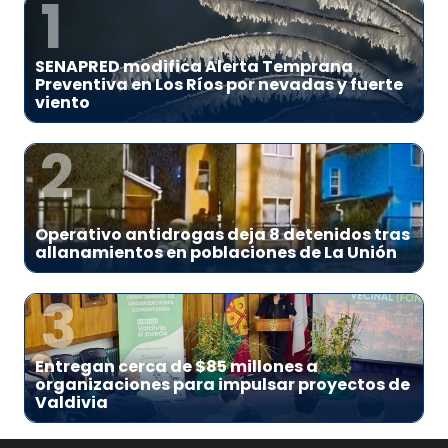
1
SENAPRED modifica Alerta Temprana
Preventiva en Los Ríos por nevadas y fuerte
viento
2
Operativo antidrogas deja 8 detenidos tras
allanamientos en poblaciones de La Unión
3
Entregan cerca de $85 millones a
organizaciones para impulsar proyectos de
Valdivia