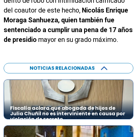
delito de robo con intimidación calificado
del coautor de este hecho,
Nicolás Enrique
Moraga Sanhueza, quien también fue
sentenciado a cumplir una pena de 17 años
de presidio
mayor en su grado máximo.
NOTICIAS RELACIONADAS
Fiscalía aclara que abogada de hijos de
Julia Chuñil no es interviniente en causa por
violación de secreto