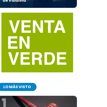
de Valdivia
LO MÁS VISTO
1