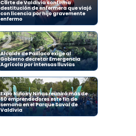
Corte de Valdivia confirma
destitución de enfermera que viajó
con licencia por hijo gravemente
enfermo
2
Alcalde de Paillaco exige al
Gobierno decretar Emergencia
Agrícola por intensas lluvias
3
Expo Niños y Niñas reunirá más de
60 emprendedores este fin de
semana en el Parque Saval de
Valdivia