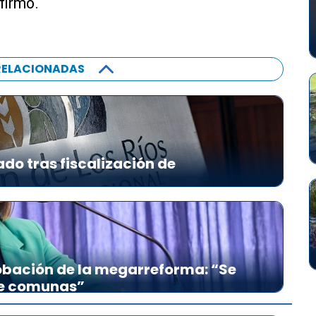
firmó.
RELACIONADAS
ado tras fiscalización de
bación de la megarreforma: “Se
re comunas”