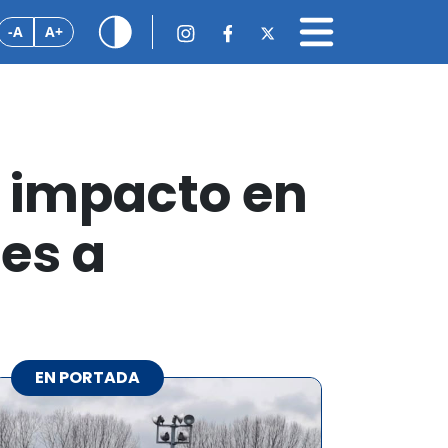
-A
A+
e impacto en
tes a
EN PORTADA