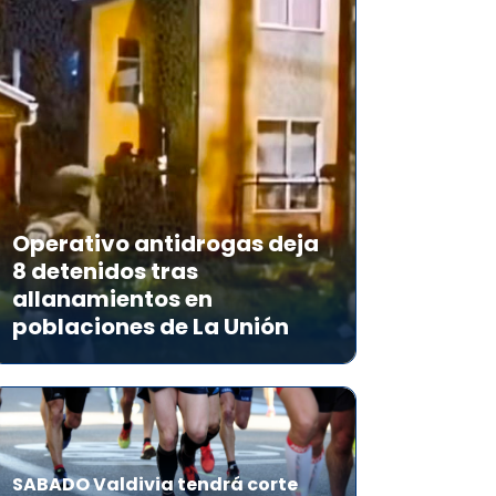
Operativo antidrogas deja
8 detenidos tras
allanamientos en
poblaciones de La Unión
SABADO Valdivia tendrá corte