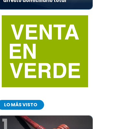
arresto domiciliario total
LO MÁS VISTO
1