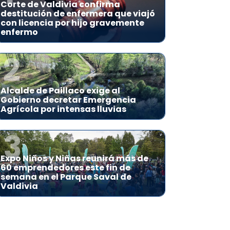
Corte de Valdivia confirma
destitución de enfermera que viajó
con licencia por hijo gravemente
enfermo
2
Alcalde de Paillaco exige al
Gobierno decretar Emergencia
Agrícola por intensas lluvias
3
Expo Niños y Niñas reunirá más de
60 emprendedores este fin de
semana en el Parque Saval de
Valdivia