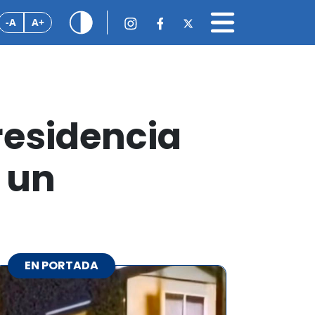
-A
A+
residencia
 un
EN PORTADA