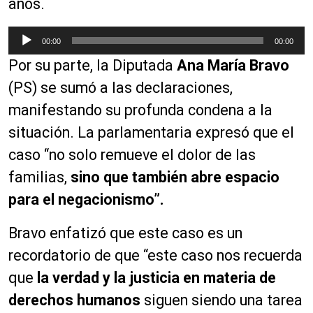
años.
R
00:00
00:00
e
Por su parte, la Diputada
Ana María Bravo
p
r
(PS) se sumó a las declaraciones,
o
manifestando su profunda condena a la
d
situación. La parlamentaria expresó que el
u
c
caso “no solo remueve el dolor de las
t
familias,
sino que también abre espacio
o
para el negacionismo”.
r
d
Bravo enfatizó que este caso es un
e
a
recordatorio de que “este caso nos recuerda
u
que
la verdad y la justicia en materia de
d
derechos humanos
siguen siendo una tarea
i