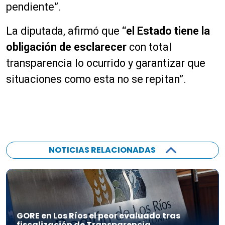
o
pendiente”.
La diputada, afirmó que
“el Estado tiene la
obligación de esclarecer
con total
transparencia lo ocurrido y garantizar que
situaciones como esta no se repitan”.
NOTICIAS RELACIONADAS
GORE en Los Ríos el peor evaluado tras
fiscalización de Transparencia