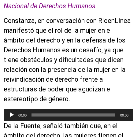
Nacional de Derechos Humanos.
Constanza, en conversación con RioenLinea
manifestó que el rol de la mujer en el
ámbito del derecho y en la defensa de los
Derechos Humanos es un desafío, ya que
tiene obstáculos y dificultades que dicen
relación con la presencia de la mujer en la
reivindicación de derecho frente a
estructuras de poder que agudizan el
estereotipo de género.
R
00:00
00:00
e
De la Fuente, señaló también que, en el
p
r
ámbito del derecho, las mujeres tienen el