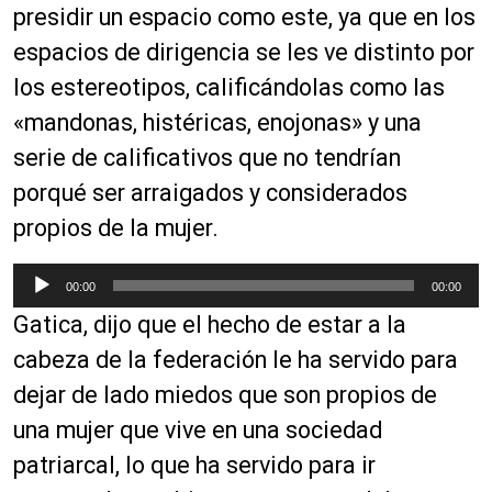
presidir un espacio como este, ya que en los
espacios de dirigencia se les ve distinto por
los estereotipos, calificándolas como las
«mandonas, histéricas, enojonas» y una
serie de calificativos que no tendrían
porqué ser arraigados y considerados
propios de la mujer.
R
00:00
00:00
e
Gatica, dijo que el hecho de estar a la
p
r
cabeza de la federación le ha servido para
o
dejar de lado miedos que son propios de
d
una mujer que vive en una sociedad
u
c
patriarcal, lo que ha servido para ir
t