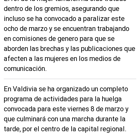
r
dentro de los gremios, asegurando que
o
incluso se ha convocado a paralizar este
d
ocho de marzo y se encuentran trabajando
u
c
en comisiones de genero para que se
t
aborden las brechas y las publicaciones que
o
afecten a las mujeres en los medios de
r
d
comunicación.
e
a
En Valdivia se ha organizado un completo
u
d
programa de actividades para la huelga
i
convocada para este viernes 8 de marzo y
o
que culminará con una marcha durante la
tarde, por el centro de la capital regional.