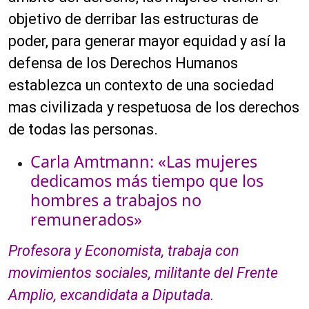
o
objetivo de derribar las estructuras de
d
poder, para generar mayor equidad y así la
u
c
defensa de los Derechos Humanos
t
establezca un contexto de una sociedad
o
mas civilizada y respetuosa de los derechos
r
d
de todas las personas.
e
Carla Amtmann: «Las mujeres
a
u
dedicamos más tiempo que los
d
hombres a trabajos no
i
remunerados»
o
Profesora y Economista, trabaja con
movimientos sociales, militante del Frente
Amplio, excandidata a Diputada.