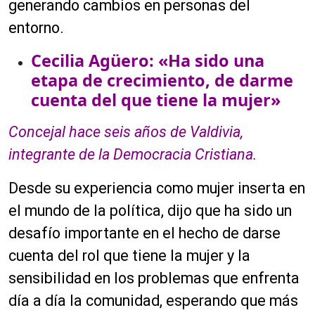
generando cambios en personas del
o
entorno.
r
d
Cecilia Agüero: «Ha sido una
e
etapa de crecimiento, de darme
a
cuenta del que tiene la mujer»
u
d
Concejal hace seis años de Valdivia,
i
o
integrante de la Democracia Cristiana.
Desde su experiencia como mujer inserta en
el mundo de la política, dijo que ha sido un
desafío importante en el hecho de darse
cuenta del rol que tiene la mujer y la
sensibilidad en los problemas que enfrenta
día a día la comunidad, esperando que más