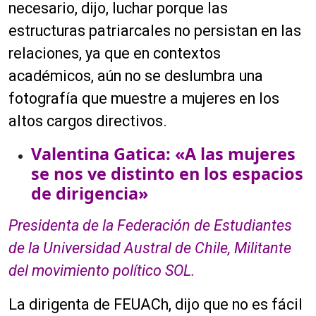
necesario, dijo, luchar porque las
d
estructuras patriarcales no persistan en las
u
c
relaciones, ya que en contextos
t
académicos, aún no se deslumbra una
o
fotografía que muestre a mujeres en los
r
d
altos cargos directivos.
e
Valentina Gatica: «A las mujeres
a
u
se nos ve distinto en los espacios
d
de dirigencia»
i
o
Presidenta de la Federación de Estudiantes
de la Universidad Austral de Chile, Militante
del movimiento político SOL.
La dirigenta de FEUACh, dijo que no es fácil