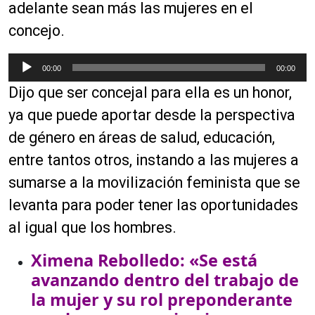
adelante sean más las mujeres en el
concejo.
R
00:00
00:00
e
Dijo que ser concejal para ella es un honor,
p
r
ya que puede aportar desde la perspectiva
o
de género en áreas de salud, educación,
d
entre tantos otros, instando a las mujeres a
u
c
sumarse a la movilización feminista que se
t
levanta para poder tener las oportunidades
o
al igual que los hombres.
r
d
Ximena Rebolledo: «Se está
e
avanzando dentro del trabajo de
a
la mujer y su rol preponderante
u
d