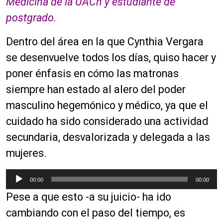
Medicina de la UACh y estudiante de
postgrado.
Dentro del área en la que Cynthia Vergara
se desenvuelve todos los días, quiso hacer y
poner énfasis en cómo las matronas
siempre han estado al alero del poder
masculino hegemónico y médico, ya que el
cuidado ha sido considerado una actividad
secundaria, desvalorizada y delegada a las
mujeres.
R
00:00
00:00
e
Pese a que esto -a su juicio- ha ido
p
r
cambiando con el paso del tiempo, es
o