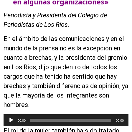
en algunas organizaciones»
i
o
Periodista y Presidenta del Colegio de
Periodistas de Los Ríos.
En el ámbito de las comunicaciones y en el
mundo de la prensa no es la excepción en
cuanto a brechas, y la presidenta del gremio
en Los Ríos, dijo que dentro de todos los
cargos que ha tenido ha sentido que hay
brechas y también diferencias de opinión, ya
que la mayoría de los integrantes son
hombres.
R
00:00
00:00
e
El rol de la mujer también ha sido tratado
p