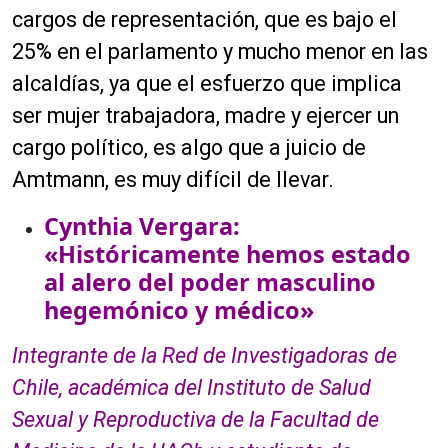
o
cargos de representación, que es bajo el
d
25% en el parlamento y mucho menor en las
u
c
alcaldías, ya que el esfuerzo que implica
t
ser mujer trabajadora, madre y ejercer un
o
cargo político, es algo que a juicio de
r
d
Amtmann, es muy difícil de llevar.
e
Cynthia Vergara:
a
u
«Históricamente hemos estado
d
al alero del poder masculino
i
hegemónico y médico»
o
Integrante de la Red de Investigadoras de
Chile, académica del Instituto de Salud
Sexual y Reproductiva de la Facultad de