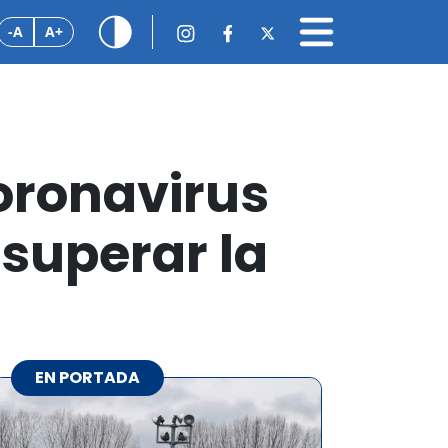
-A
A+
oronavirus
 superar la
EN PORTADA