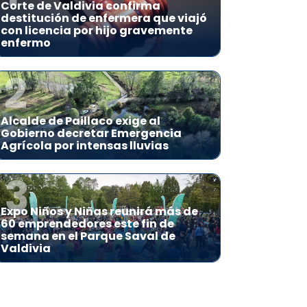
Corte de Valdivia confirma
destitución de enfermera que viajó
con licencia por hijo gravemente
enfermo
2
Alcalde de Paillaco exige al
Gobierno decretar Emergencia
Agrícola por intensas lluvias
3
Expo Niños y Niñas reunirá más de
60 emprendedores este fin de
semana en el Parque Saval de
Valdivia