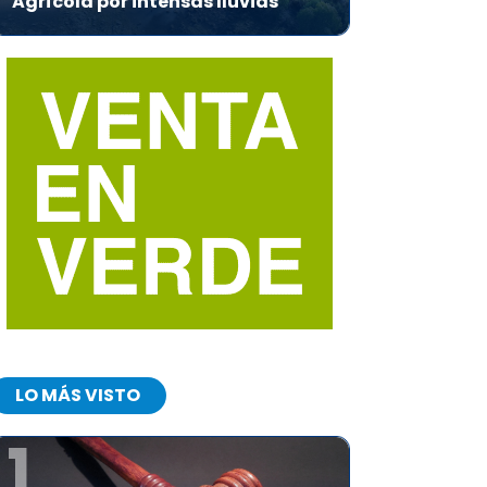
Agrícola por intensas lluvias
LO MÁS VISTO
1