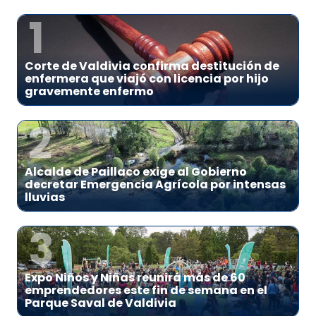
1
Corte de Valdivia confirma destitución de
enfermera que viajó con licencia por hijo
gravemente enfermo
2
Alcalde de Paillaco exige al Gobierno
decretar Emergencia Agrícola por intensas
lluvias
3
Expo Niños y Niñas reunirá más de 60
emprendedores este fin de semana en el
Parque Saval de Valdivia