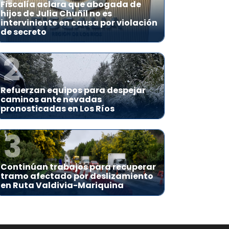
Fiscalía aclara que abogada de
hijos de Julia Chuñil no es
interviniente en causa por violación
de secreto
2
Refuerzan equipos para despejar
caminos ante nevadas
pronosticadas en Los Ríos
3
Continúan trabajos para recuperar
tramo afectado por deslizamiento
en Ruta Valdivia-Mariquina