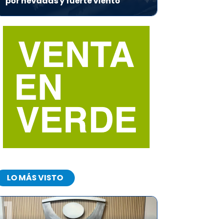
por nevadas y fuerte viento
LO MÁS VISTO
1