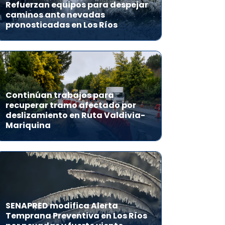
Refuerzan equipos para despejar
caminos ante nevadas
pronosticadas en Los Ríos
Continúan trabajos para
recuperar tramo afectado por
deslizamiento en Ruta Valdivia-
Mariquina
SENAPRED modifica Alerta
Temprana Preventiva en Los Ríos