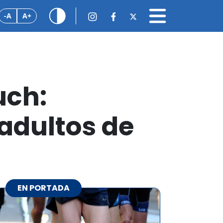
-A
A+
uch:
 adultos de
EN PORTADA