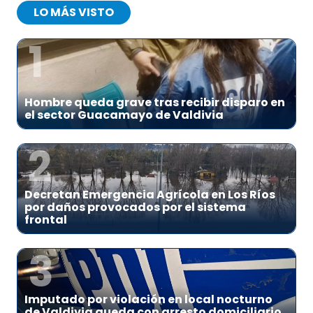
LO MÁS VISTO
1
Hombre queda grave tras recibir disparo en
el sector Guacamayo de Valdivia
2
Decretan Emergencia Agrícola en Los Ríos
por daños provocados por el sistema
frontal
3
Imputado por violación en local nocturno
de Valdivia queda con arresto domiciliario