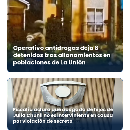
Operativo antidrogas deja 8
detenidos tras allanamientos en
poblaciones de La Unión
Fiscalía aclara que abogada de hijos de
Julia Chuñil no es interviniente en causa
por violación de secreto