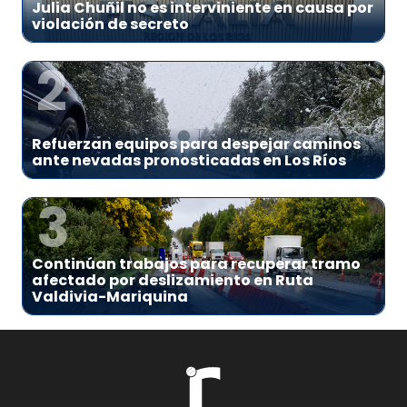
Julia Chuñil no es interviniente en causa por
violación de secreto
2
Refuerzan equipos para despejar caminos
ante nevadas pronosticadas en Los Ríos
3
Continúan trabajos para recuperar tramo
afectado por deslizamiento en Ruta
Valdivia-Mariquina