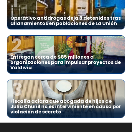
1
Operativo antidrogas deja 8 detenidos tras
allanamientos en poblaciones de La Unión
2
Entregan cerca de $85 millones a
organizaciones para impulsar proyectos de
Valdivia
3
Fiscalía aclara que abogada de hijos de
Julia Chuñil no es interviniente en causa por
violación de secreto