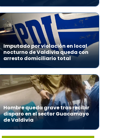
Imputado por violación en local
nocturno de Valdivia queda con
arresto domiciliario total
Hombre queda grave tras recibir
disparo en el sector Guacamayo
de Valdivia