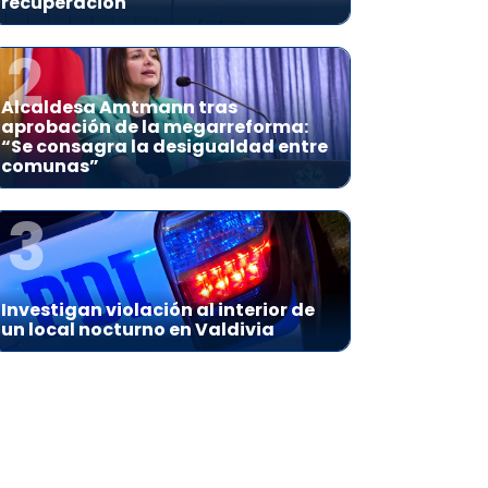
recuperación
2
Alcaldesa Amtmann tras
aprobación de la megarreforma:
“Se consagra la desigualdad entre
comunas”
3
Investigan violación al interior de
un local nocturno en Valdivia