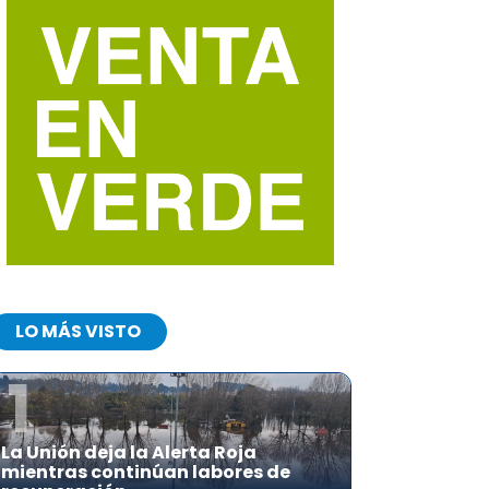
LO MÁS VISTO
1
La Unión deja la Alerta Roja
mientras continúan labores de