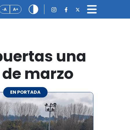
-A
A+
 puertas una
r de marzo
EN PORTADA