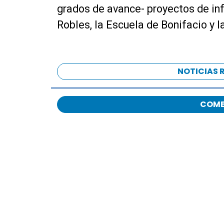
grados de avance- proyectos de in
t
o
Robles, la Escuela de Bonifacio y l
r
d
e
a
NOTICIAS 
u
d
COME
i
o