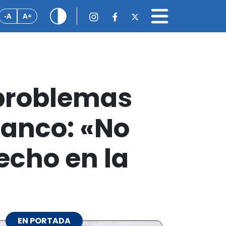
-A
A+
s problemas
ñanco: «No
echo en la
EN PORTADA