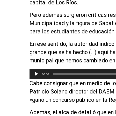
capital de Los Ríos.
Pero además surgieron críticas res
Municipalidad y la figura de Sabat 
para los estudiantes de educación
En ese sentido, la autoridad indicó 
grande que se ha hecho (…) aquí h
municipal que hemos cambiado en
R
00:00
e
Cabe consignar que en medio de lo 
p
r
Patricio Solano director del DAEM 
o
«ganó un concurso público en la Re
d
u
Además, el alcalde detalló que en 
c