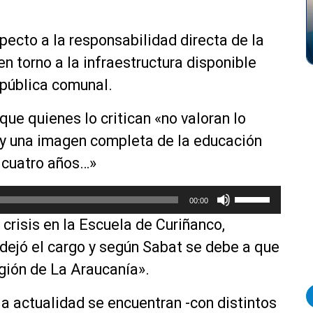
pecto a la responsabilidad directa de la
en torno a la infraestructura disponible
 pública comunal.
que quienes lo critican «no valoran lo
ay una imagen completa de la educación
 cuatro años…»
U
00:00
t
crisis en la Escuela de Curiñanco,
i
l
dejó el cargo y según Sabat se debe a que
i
gión de La Araucanía».
z
a
la actualidad se encuentran -con distintos
l