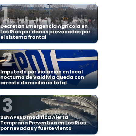
1
Decretan Emergencia Agrícola en
Los Ríos por daños provocados por
el sistema frontal
2
Imputado por violación en local
nocturno de Valdivia queda con
arresto domiciliario total
3
SENAPRED modifica Alerta
Temprana Preventiva en Los Ríos
por nevadas y fuerte viento