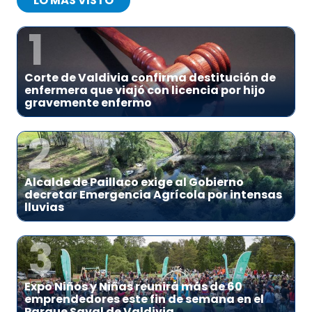
LO MÁS VISTO
1
Corte de Valdivia confirma destitución de
enfermera que viajó con licencia por hijo
gravemente enfermo
2
Alcalde de Paillaco exige al Gobierno
decretar Emergencia Agrícola por intensas
lluvias
3
Expo Niños y Niñas reunirá más de 60
emprendedores este fin de semana en el
Parque Saval de Valdivia