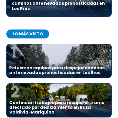
caminos ante nevadas pronosticadas en
Los Ríos
LO MÁS VISTO
1
Refuerzan equipos para despejar caminos
ante nevadas pronosticadas en Los Ríos
2
Continúan trabajos para recuperar tramo
afectado por deslizamiento en Ruta
Valdivia-Mariquina