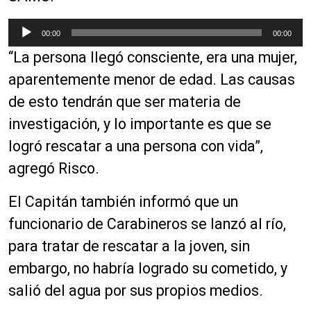
R
00:00
00:00
e
“La persona llegó consciente, era una mujer,
p
r
aparentemente menor de edad. Las causas
o
de esto tendrán que ser materia de
d
investigación, y lo importante es que se
u
c
logró rescatar a una persona con vida”,
t
agregó Risco.
o
r
El Capitán también informó que un
d
funcionario de Carabineros se lanzó al río,
e
a
para tratar de rescatar a la joven, sin
u
embargo, no habría logrado su cometido, y
d
salió del agua por sus propios medios.
i
o