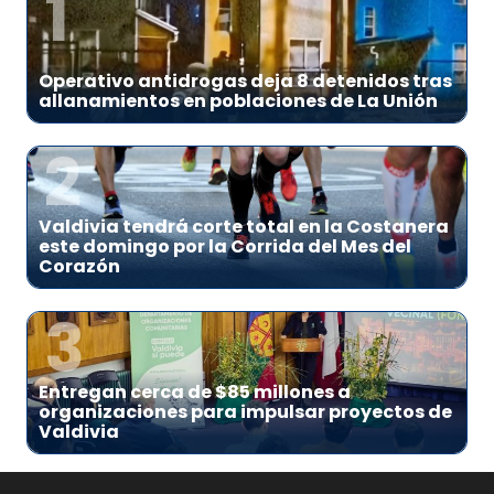
1
Operativo antidrogas deja 8 detenidos tras
allanamientos en poblaciones de La Unión
2
Valdivia tendrá corte total en la Costanera
este domingo por la Corrida del Mes del
Corazón
3
Entregan cerca de $85 millones a
organizaciones para impulsar proyectos de
Valdivia