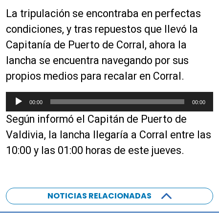
La tripulación se encontraba en perfectas
condiciones, y tras repuestos que llevó la
Capitanía de Puerto de Corral, ahora la
lancha se encuentra navegando por sus
propios medios para recalar en Corral.
R
00:00
00:00
e
Según informó el Capitán de Puerto de
p
r
Valdivia, la lancha llegaría a Corral entre las
o
10:00 y las 01:00 horas de este jueves.
d
u
c
t
NOTICIAS RELACIONADAS
o
r