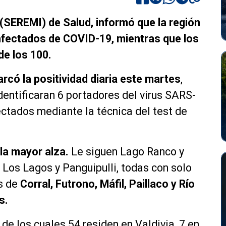
 (SEREMI) de Salud, informó que la región
nfectados de COVID-19, mientras que los
de los 100.
rcó la positividad diaria este martes
,
ntificaran 6 portadores del virus SARS-
ctados mediante la técnica del test de
 la mayor alza.
Le siguen Lago Ranco y
, Los Lagos y Panguipulli, todas con solo
as de
Corral, Futrono, Máfil, Paillaco y Río
s.
 de los cuales 54 residen en Valdivia, 7 en