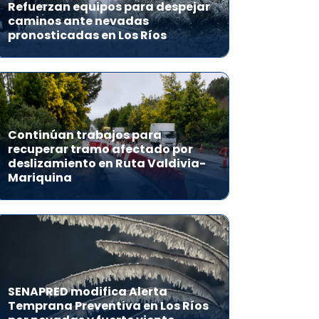
Refuerzan equipos para despejar
caminos ante nevadas
pronosticadas en Los Ríos
Continúan trabajos para
recuperar tramo afectado por
deslizamiento en Ruta Valdivia-
Mariquina
SENAPRED modifica Alerta
Temprana Preventiva en Los Ríos