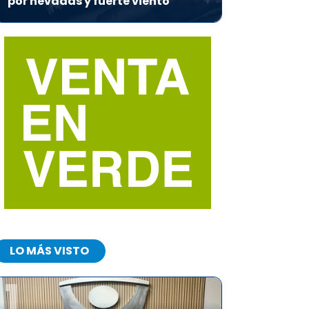
por nevadas y fuerte viento
LO MÁS VISTO
1