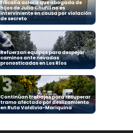
Fiscalía aclara que abogada de
hijos de Julia Chuñil no es
interviniente en causa por violación
de secreto
2
Refuerzan equipos para despejar
caminos ante nevadas
pronosticadas en Los Ríos
3
Continúan trabajos para recuperar
tramo afectado por deslizamiento
en Ruta Valdivia-Mariquina