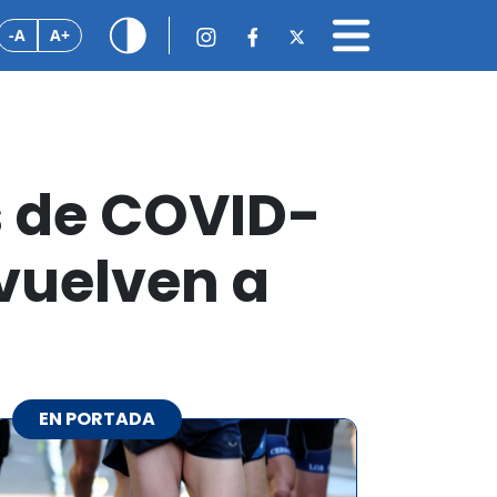
-A
A+
s de COVID-
 vuelven a
EN PORTADA