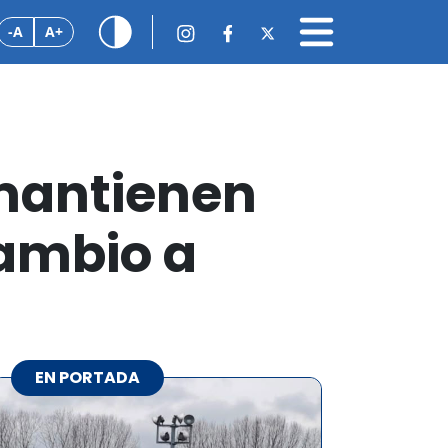
-A
A+
 mantienen
cambio a
EN PORTADA