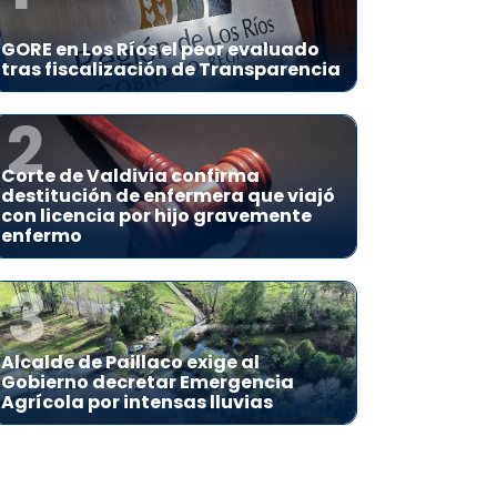
GORE en Los Ríos el peor evaluado
tras fiscalización de Transparencia
2
Corte de Valdivia confirma
destitución de enfermera que viajó
con licencia por hijo gravemente
enfermo
3
Alcalde de Paillaco exige al
Gobierno decretar Emergencia
Agrícola por intensas lluvias