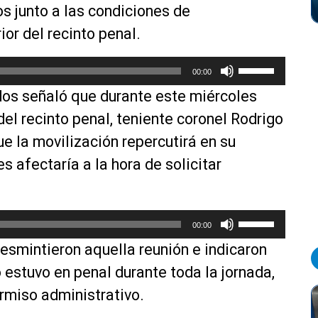
os junto a las condiciones de
ior del recinto penal.
U
00:00
t
dos señaló que durante este miércoles
i
l
del recinto penal, teniente coronel Rodrigo
i
ue la movilización repercutirá en su
z
es afectaría a la hora de solicitar
a
l
a
s
U
00:00
t
t
smintieron aquella reunión e indicaron
e
i
c
l
 estuvo en penal durante toda la jornada,
l
i
rmiso administrativo.
a
z