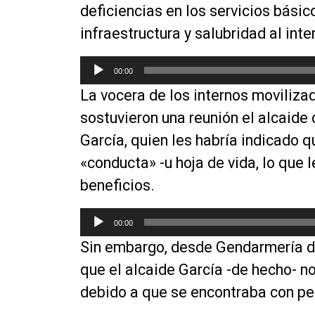
deficiencias en los servicios básic
infraestructura y salubridad al inter
R
00:00
e
La vocera de los internos moviliza
p
r
sostuvieron una reunión el alcaide 
o
García, quien les habría indicado q
d
«conducta» -u hoja de vida, lo que l
u
c
beneficios.
t
o
R
00:00
r
e
Sin embargo, desde Gendarmería de
d
p
e
r
que el alcaide García -de hecho- no
a
o
debido a que se encontraba con pe
u
d