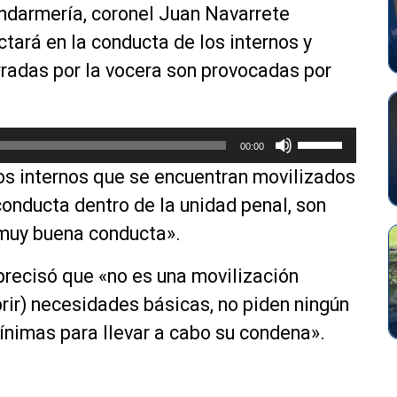
s
a
endarmería, coronel Juan Navarrete
d
l
tará en la conducta de los internos y
e
a
f
s
rradas por la vocera son provocadas por
l
t
e
e
c
c
U
00:00
h
l
t
a
a
os internos que se encuentran movilizados
i
a
s
l
onducta dentro de la unidad penal, son
r
d
i
 muy buena conducta».
r
e
z
i
f
a
 precisó que «no es una movilización
b
l
l
a
e
brir) necesidades básicas, no piden ningún
a
/
c
s
mínimas para llevar a cabo su condena».
a
h
t
b
a
e
a
a
c