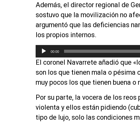
d
u
Además, el director regional de G
i
c
sostuvo que la movilización no afec
o
t
o
argumentó que las deficiencias na
r
los propios internos.
d
e
R
00:00
a
e
u
El coronel Navarrete añadió que «l
p
d
r
son los que tienen mala o pésima c
i
o
muy pocos los que tienen buena o
o
d
u
Por su parte, la vocera de los reos
c
violenta y ellos están pidiendo (cu
t
o
tipo de lujo, solo las condiciones 
r
d
e