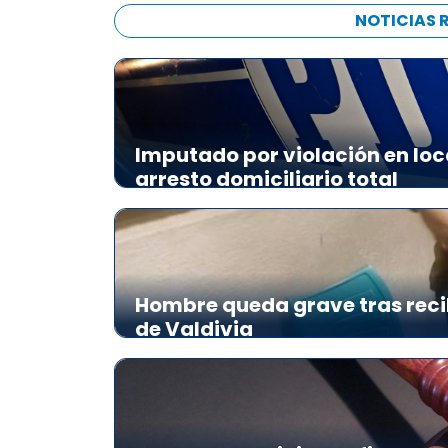
a
NOTICIAS 
u
d
i
o
Imputado por violación en loc
arresto domiciliario total
Hombre queda grave tras reci
de Valdivia