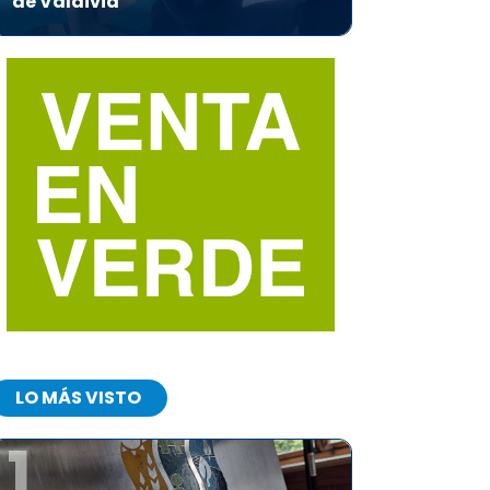
de Valdivia
LO MÁS VISTO
1