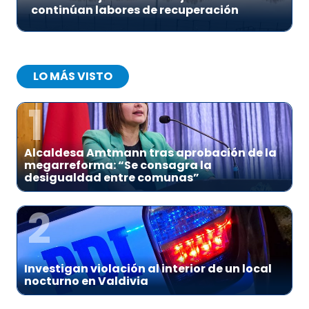
continúan labores de recuperación
LO MÁS VISTO
1
Alcaldesa Amtmann tras aprobación de la
megarreforma: “Se consagra la
desigualdad entre comunas”
2
Investigan violación al interior de un local
nocturno en Valdivia