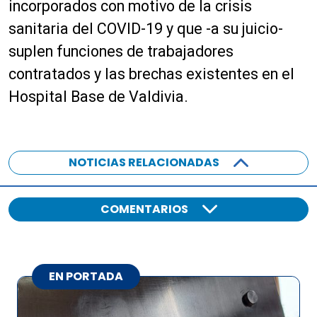
i
incorporados con motivo de la crisis
d
o
sanitaria del COVID-19 y que -a su juicio-
u
c
suplen funciones de trabajadores
t
contratados y las brechas existentes en el
o
Hospital Base de Valdivia.
r
d
e
a
NOTICIAS RELACIONADAS
u
d
i
COMENTARIOS
o
EN PORTADA