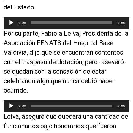
del Estado.
R
00:00
00:00
e
Por su parte, Fabiola Leiva, Presidenta de la
p
r
Asociación FENATS del Hospital Base
o
Valdivia, dijo que se encuentran contentos
d
con el traspaso de dotación, pero -aseveró-
u
c
se quedan con la sensación de estar
t
celebrando algo que nunca debió haber
o
ocurrido.
r
d
R
e
00:00
00:00
e
a
Leiva, aseguró que quedará una cantidad de
p
u
r
funcionarios bajo honorarios que fueron
d
o