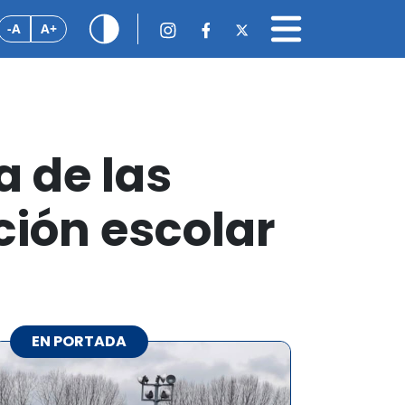
-A
A+
a de las
ión escolar
EN PORTADA