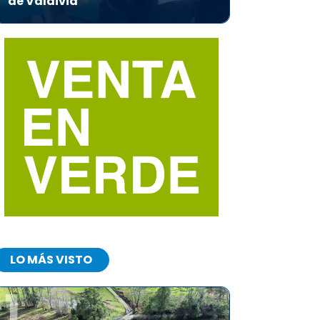
de Valdivia
LO MÁS VISTO
1