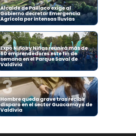
Alcalde de Paillaco exige al
Gobierno decretar Emergencia
Agrícola por intensas lluvias
2
Expo Niños y Niñas reunirá más de
60 emprendedores este fin de
semana en el Parque Saval de
Valdivia
3
Hombre queda grave tras recibir
disparo en el sector Guacamayo de
Valdivia