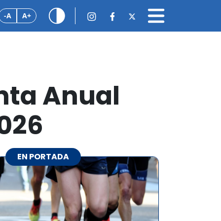
-A
A+
nta Anual
2026
EN PORTADA