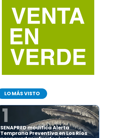
LO MÁS VISTO
1
SENAPRED modifica Alerta
Temprana Preventiva en Los Ríos