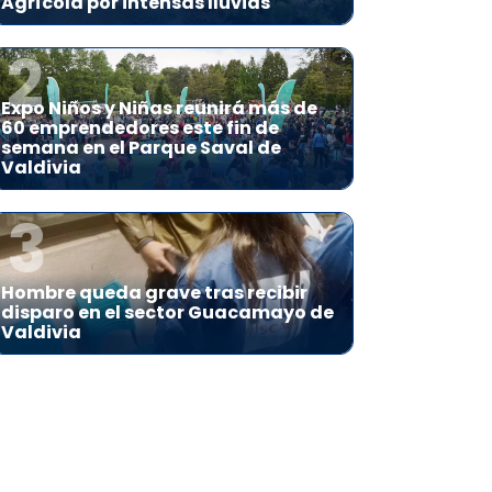
Agrícola por intensas lluvias
2
Expo Niños y Niñas reunirá más de
60 emprendedores este fin de
semana en el Parque Saval de
Valdivia
3
Hombre queda grave tras recibir
disparo en el sector Guacamayo de
Valdivia