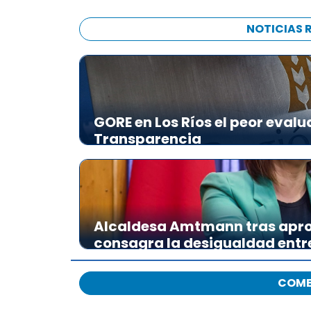
NOTICIAS 
GORE en Los Ríos el peor evalu
Transparencia
Alcaldesa Amtmann tras apro
consagra la desigualdad ent
COME