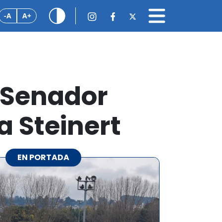
-A
A+
: Senador
a Steinert
EN PORTADA