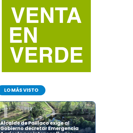
LO MÁS VISTO
1
Alcalde de Paillaco exige al
Gobierno decretar Emergencia