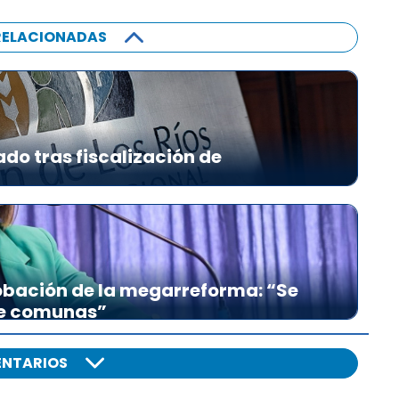
RELACIONADAS
ado tras fiscalización de
bación de la megarreforma: “Se
re comunas”
NTARIOS