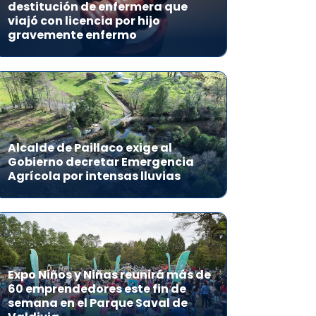
destitución de enfermera que
viajó con licencia por hijo
gravemente enfermo
Alcalde de Paillaco exige al
Gobierno decretar Emergencia
Agrícola por intensas lluvias
Expo Niños y Niñas reunirá más de
60 emprendedores este fin de
semana en el Parque Saval de