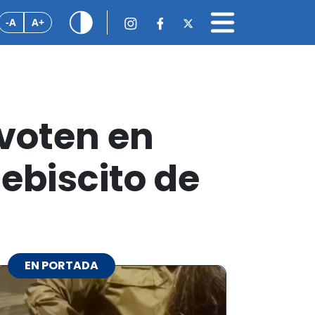
-A
A+
voten en
ebiscito de
EN PORTADA