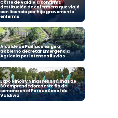
Corte de Valdivia confirma
destitución de enfermera que viajó
con licencia por hijo gravemente
enfermo
2
Alcalde de Paillaco exige al
Gobierno decretar Emergencia
Agrícola por intensas lluvias
3
Expo Niños y Niñas reunirá más de
60 emprendedores este fin de
semana en el Parque Saval de
Valdivia