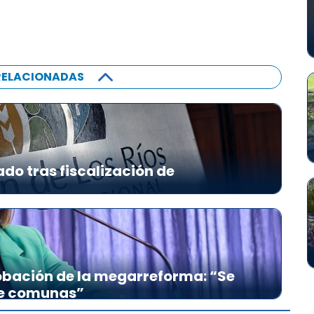
RELACIONADAS
ado tras fiscalización de
bación de la megarreforma: “Se
re comunas”