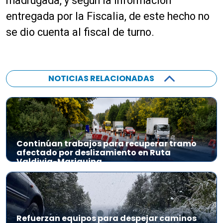
madrugada, y según la información
e
a
entregada por la Fiscalia, de este hecho no
u
se dio cuenta al fiscal de turno.
d
i
o
NOTICIAS RELACIONADAS
Continúan trabajos para recuperar tramo
afectado por deslizamiento en Ruta
Valdivia-Mariquina
Refuerzan equipos para despejar caminos