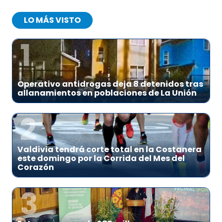
LO MÁS VISTO
1
Operativo antidrogas deja 8 detenidos tras
allanamientos en poblaciones de La Unión
2
Valdivia tendrá corte total en la Costanera
este domingo por la Corrida del Mes del
Corazón
3