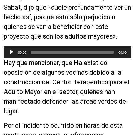
Sabat, dijo que «duele profundamente ver un
hecho así, porque esto sólo perjudica a
quienes se van a beneficiar con este
proyecto que son los adultos mayores».
R
00:00
00:00
e
Hay que mencionar, que Ha existido
p
r
oposición de algunos vecinos debido a la
o
construcción del Centro Terapéutico para el
d
Adulto Mayor en el sector, quienes han
u
c
manifestado defender las áreas verdes del
t
lugar.
o
r
Por el incidente ocurrido en horas de esta
d