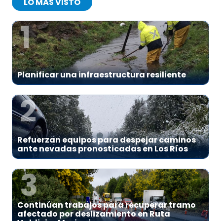
LO MÁS VISTO
1
Planificar una infraestructura resiliente
2
Refuerzan equipos para despejar caminos
ante nevadas pronosticadas en Los Ríos
3
Continúan trabajos para recuperar tramo
afectado por deslizamiento en Ruta