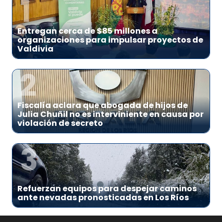
1
Entregan cerca de $85 millones a
organizaciones para impulsar proyectos de
Valdivia
2
Fiscalía aclara que abogada de hijos de
Julia Chuñil no es interviniente en causa por
violación de secreto
3
Refuerzan equipos para despejar caminos
ante nevadas pronosticadas en Los Ríos