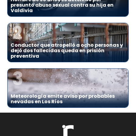
presunto abuso sexual contra su hija en
Valdivia
2
Conductor que atropelló a ocho personas y
dejó dos fallecidas queda en prisión
preventiva
3
Meteorología emite aviso por probables
nevadas en Los Ríos