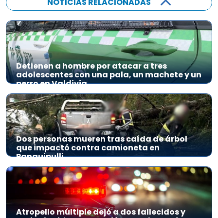
NOTICIAS RELACIONADAS
Detienen a hombre por atacar a tres
adolescentes con una pala, un machete y un
perro en Valdivia
Dos personas mueren tras caída de árbol
que impactó contra camioneta en
Panguipulli
Atropello múltiple dejó a dos fallecidos y