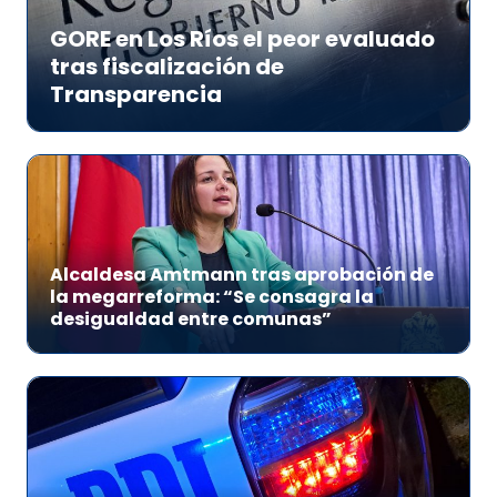
GORE en Los Ríos el peor evaluado
tras fiscalización de
Transparencia
Alcaldesa Amtmann tras aprobación de
la megarreforma: “Se consagra la
desigualdad entre comunas”