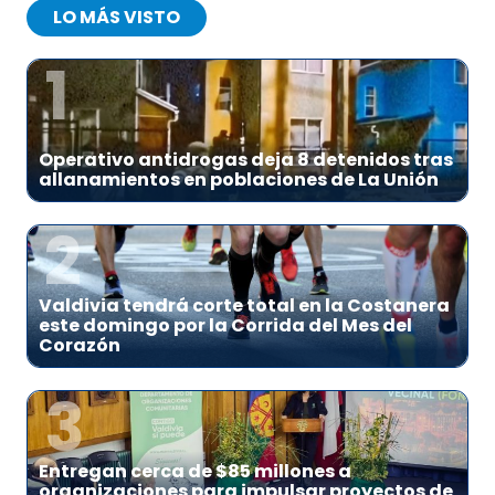
LO MÁS VISTO
1
Operativo antidrogas deja 8 detenidos tras
allanamientos en poblaciones de La Unión
2
Valdivia tendrá corte total en la Costanera
este domingo por la Corrida del Mes del
Corazón
3
Entregan cerca de $85 millones a
organizaciones para impulsar proyectos de