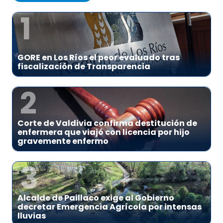
1
GORE en Los Ríos el peor evaluado tras
fiscalización de Transparencia
2
Corte de Valdivia confirma destitución de
enfermera que viajó con licencia por hijo
gravemente enfermo
3
Alcalde de Paillaco exige al Gobierno
decretar Emergencia Agrícola por intensas
lluvias