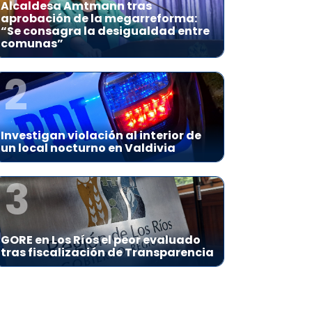
Alcaldesa Amtmann tras
aprobación de la megarreforma:
“Se consagra la desigualdad entre
comunas”
2
Investigan violación al interior de
un local nocturno en Valdivia
3
GORE en Los Ríos el peor evaluado
tras fiscalización de Transparencia