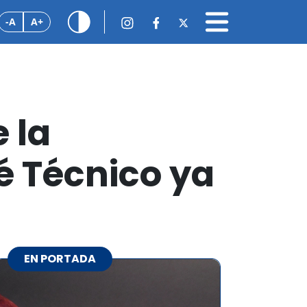
-A
A+
 la
é Técnico ya
EN PORTADA