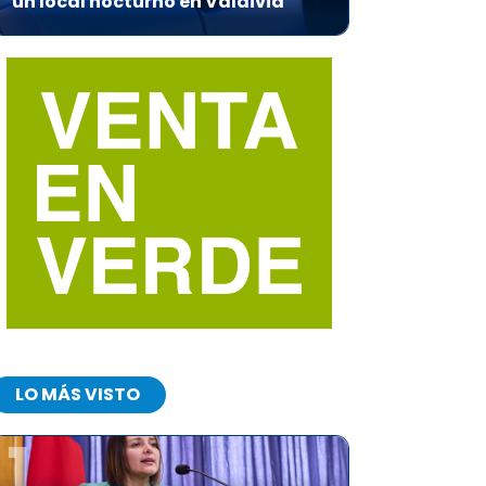
un local nocturno en Valdivia
LO MÁS VISTO
1