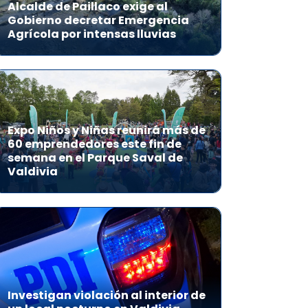
Alcalde de Paillaco exige al
Gobierno decretar Emergencia
Agrícola por intensas lluvias
Expo Niños y Niñas reunirá más de
60 emprendedores este fin de
semana en el Parque Saval de
Valdivia
Investigan violación al interior de