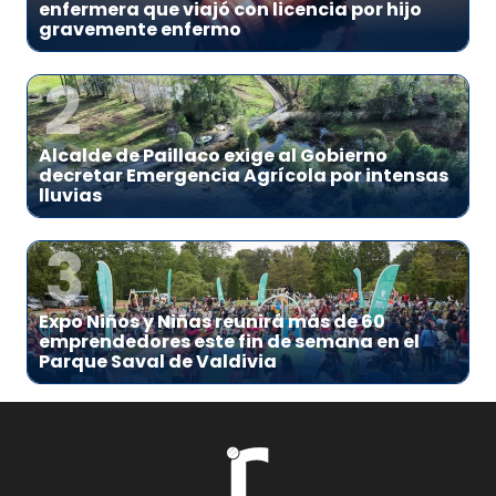
enfermera que viajó con licencia por hijo
gravemente enfermo
2
Alcalde de Paillaco exige al Gobierno
decretar Emergencia Agrícola por intensas
lluvias
3
Expo Niños y Niñas reunirá más de 60
emprendedores este fin de semana en el
Parque Saval de Valdivia