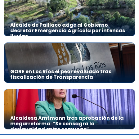
Alcalde de Paillaco exige al Gobierno
decretar Emergencia Agrícola por intensas
lluvias
GORE en Los Ríos el peor evaluado tras
fiscalización de Transparencia
Alcaldesa Amtmann tras aprobación de la
megarreforma: “Se consagra la
desigualdad entre comunas”