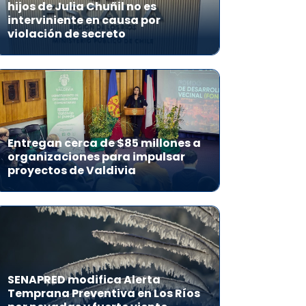
hijos de Julia Chuñil no es
interviniente en causa por
violación de secreto
Entregan cerca de $85 millones a
organizaciones para impulsar
proyectos de Valdivia
SENAPRED modifica Alerta
Temprana Preventiva en Los Ríos