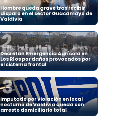
Hombre queda grave tras recibir
disparo en el sector Guacamayo de
Valdivia
2
Decretan Emergencia Agrícola en
Los Ríos por daños provocados por
el sistema frontal
3
Imputado por violación en local
nocturno de Valdivia queda con
arresto domiciliario total