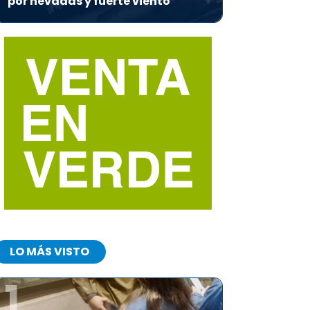
por nevadas y fuerte viento
LO MÁS VISTO
1