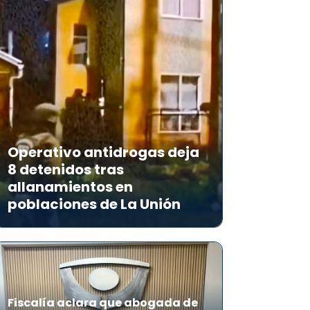
Operativo antidrogas deja
8 detenidos tras
allanamientos en
poblaciones de La Unión
Fiscalía aclara que abogada de