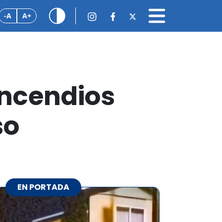
-A
A+
incendios
so
EN PORTADA