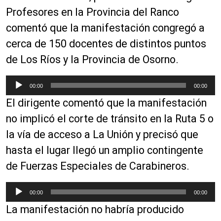
Profesores en la Provincia del Ranco
comentó que la manifestación congregó a
cerca de 150 docentes de distintos puntos
de Los Ríos y la Provincia de Osorno.
R
00:00
00:00
e
El dirigente comentó que la manifestación
p
r
no implicó el corte de tránsito en la Ruta 5 o
o
la vía de acceso a La Unión y precisó que
d
hasta el lugar llegó un amplio contingente
u
c
de Fuerzas Especiales de Carabineros.
t
o
R
00:00
00:00
r
e
La manifestación no habría producido
d
p