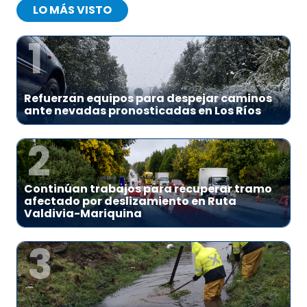
LO MÁS VISTO
1
Refuerzan equipos para despejar caminos
ante nevadas pronosticadas en Los Ríos
2
Continúan trabajos para recuperar tramo
afectado por deslizamiento en Ruta
Valdivia-Mariquina
3