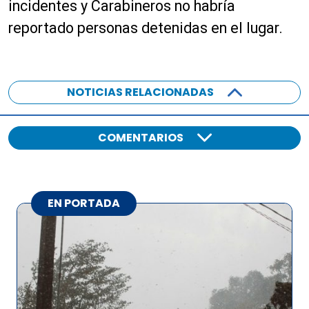
e
r
incidentes y Carabineros no habría
a
o
reportado personas detenidas en el lugar.
u
d
d
u
i
c
o
t
NOTICIAS RELACIONADAS
o
r
d
COMENTARIOS
e
a
u
d
EN PORTADA
i
o