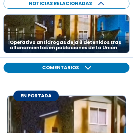
a
NOTICIAS RELACIONADAS
u
d
i
o
Operativo antidrogas deja 8 detenidos tras
allanamientos en poblaciones de La Unión
COMENTARIOS
EN PORTADA