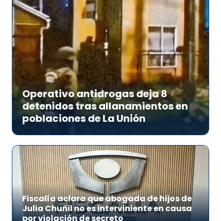
Operativo antidrogas deja 8
detenidos tras allanamientos en
poblaciones de La Unión
Fiscalía aclara que abogada de hijos de
Julia Chuñil no es interviniente en causa
por violación de secreto