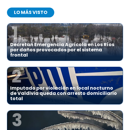
LO MÁS VISTO
1
Decretan Emergencia Agrícola en Los Ríos
por daños provocados por el sistema
frontal
2
Imputado por violación en local nocturno
de Valdivia queda con arresto domiciliario
total
3