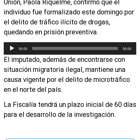
Unión, Paola Riquelme, confirmó que el
individuo fue formalizado este domingo por
el delito de tráfico ilícito de drogas,
quedando en prisión preventiva.
R
00:00
00:00
e
El imputado, además de encontrarse con
p
r
situación migratoria ilegal, mantiene una
o
causa vigente por el delito de microtráfico
d
en el norte del país.
u
c
La Fiscalía tendrá un plazo inicial de 60 días
t
o
para el desarrollo de la investigación.
r
d
e