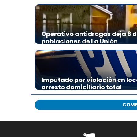
i
o
Operativo antidrogas deja 8 d
poblaciones de La Unión
Imputado por violación en loc
arresto domiciliario total
COME