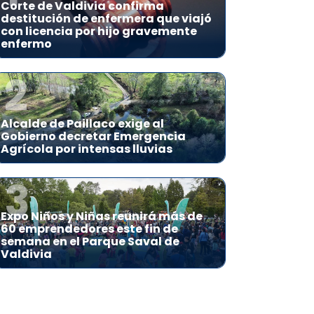
Corte de Valdivia confirma
destitución de enfermera que viajó
con licencia por hijo gravemente
enfermo
2
Alcalde de Paillaco exige al
Gobierno decretar Emergencia
Agrícola por intensas lluvias
3
Expo Niños y Niñas reunirá más de
60 emprendedores este fin de
semana en el Parque Saval de
Valdivia