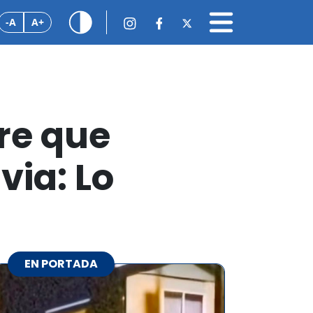
-A
A+
re que
via: Lo
EN PORTADA