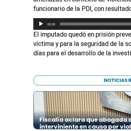
funcionario de la PDI, con resultad
R
00:00
e
El imputado quedó en prisión preve
p
r
víctima y para la seguridad de la so
o
días para el desarrollo de la invest
d
u
c
t
NOTICIAS 
o
r
d
e
a
Fiscalía aclara que abogada de
u
interviniente en causa por vio
d