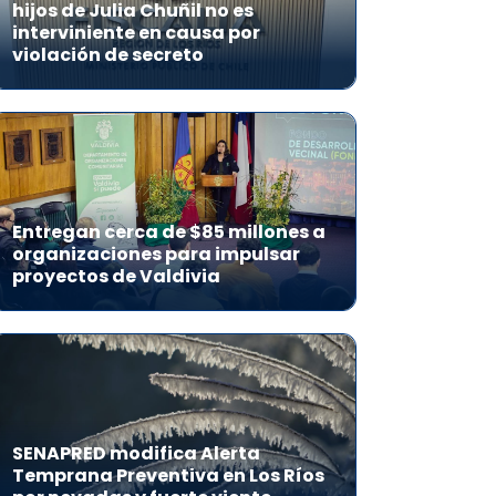
hijos de Julia Chuñil no es
interviniente en causa por
violación de secreto
Entregan cerca de $85 millones a
organizaciones para impulsar
proyectos de Valdivia
SENAPRED modifica Alerta
Temprana Preventiva en Los Ríos