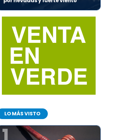
por nevadas y fuerte viento
LO MÁS VISTO
1