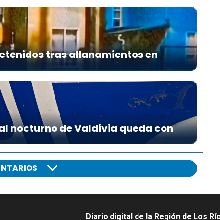
d
e
f
l
e
etenidos tras allanamientos en
c
h
a
a
r
r
al nocturno de Valdivia queda con
i
b
a
NTARIOS
/
a
b
a
Diario digital de la Región de Los Rí
j