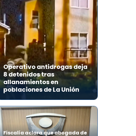
Operativo antidrogas deja
8 detenidos tras
allanamientos en
poblaciones de La Unión
Fiscalía aclara que abogada de