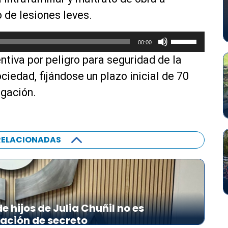
o de lesiones leves.
U
00:00
t
ntiva por peligro para seguridad de la
i
l
ciedad, fijándose un plazo inicial de 70
i
igación.
z
a
l
a
RELACIONADAS
s
t
e
c
l
 hijos de Julia Chuñil no es
a
lación de secreto
s