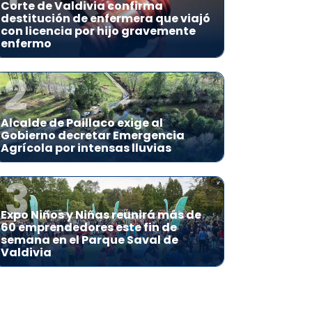
Corte de Valdivia confirma
destitución de enfermera que viajó
con licencia por hijo gravemente
enfermo
2
Alcalde de Paillaco exige al
Gobierno decretar Emergencia
Agrícola por intensas lluvias
3
Expo Niños y Niñas reunirá más de
60 emprendedores este fin de
semana en el Parque Saval de
Valdivia