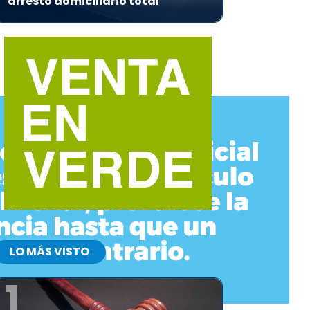
arresto domiciliario total
LO MÁS VISTO
1