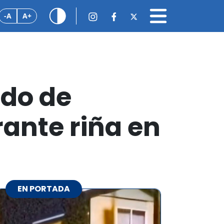
-A
A+
ado de
rante riña en
EN PORTADA