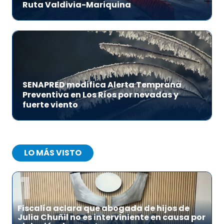
Ruta Valdivia-Mariquina
SENAPRED modifica Alerta Temprana
Preventiva en Los Ríos por nevadas y
fuerte viento
LO MÁS VISTO
1
Fiscalía aclara que abogada de hijos de
Julia Chuñil no es interviniente en causa por