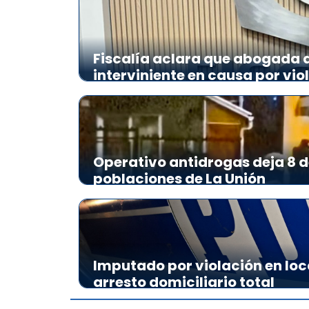
Fiscalía aclara que abogada de
interviniente en causa por vio
Operativo antidrogas deja 8 d
poblaciones de La Unión
Imputado por violación en loc
arresto domiciliario total