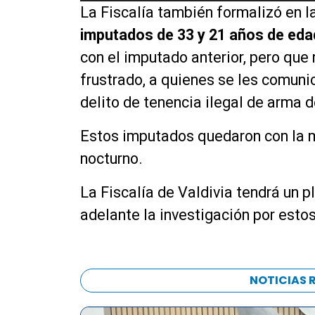
La Fiscalía también formalizó en 
p
r
imputados de 33 y 21 años de eda
o
con el imputado anterior, pero que 
d
frustrado, a quienes se les comuni
u
c
delito de tenencia ilegal de arma 
t
o
Estos imputados quedaron con la m
r
nocturno.
d
e
La Fiscalía de Valdivia tendrá un pl
a
adelante la investigación por esto
u
d
i
o
NOTICIAS 