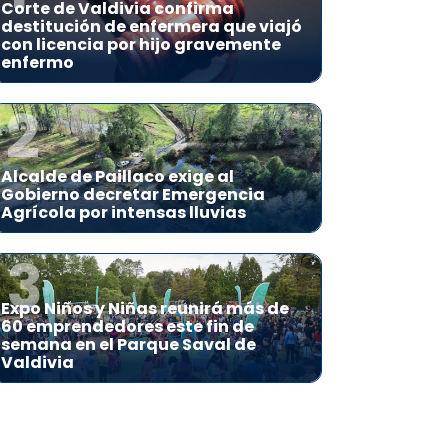
Corte de Valdivia confirma
destitución de enfermera que viajó
con licencia por hijo gravemente
enfermo
2
Alcalde de Paillaco exige al
Gobierno decretar Emergencia
Agrícola por intensas lluvias
3
Expo Niños y Niñas reunirá más de
60 emprendedores este fin de
semana en el Parque Saval de
Valdivia