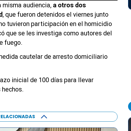
la misma audiencia,
a otros dos
i
l
d
, que fueron detenidos el viernes junto
i
no tuvieron participación en el homicidio
z
có que se les investiga como autores del
a
l
de fuego.
a
s
edida cautelar de arresto domiciliario
t
e
c
azo inicial de 100 días para llevar
l
s hechos.
a
s
d
e
RELACIONADAS
f
l