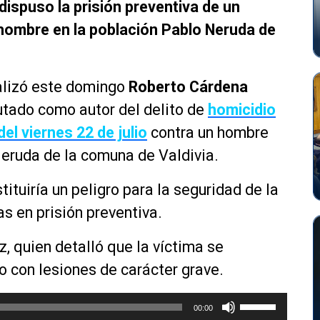
 dispuso la prisión preventiva de un
hombre en la población Pablo Neruda de
malizó este domingo
Roberto Cárdena
utado como autor del delito de
homicidio
l viernes 22 de julio
contra un hombre
Neruda de la comuna de Valdivia.
tituiría un peligro para la seguridad de la
as en prisión preventiva.
z, quien detalló que la víctima se
ro con lesiones de carácter grave.
U
00:00
t