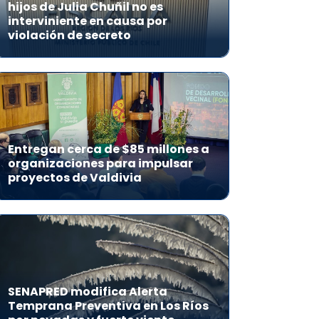
hijos de Julia Chuñil no es
interviniente en causa por
violación de secreto
Entregan cerca de $85 millones a
organizaciones para impulsar
proyectos de Valdivia
SENAPRED modifica Alerta
Temprana Preventiva en Los Ríos