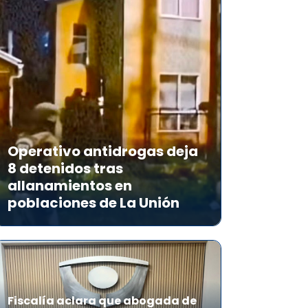
Operativo antidrogas deja
8 detenidos tras
allanamientos en
poblaciones de La Unión
Fiscalía aclara que abogada de