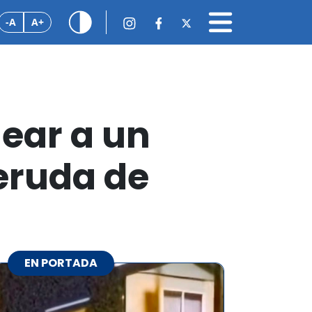
-A
A+
ear a un
eruda de
EN PORTADA