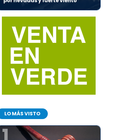
por nevadas y fuerte viento
LO MÁS VISTO
1